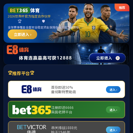
m88asia·官方网站(中国)平台
改革创新
此部分待更新
作者：
时间：2020-12-28 04:09:09
点击：
次